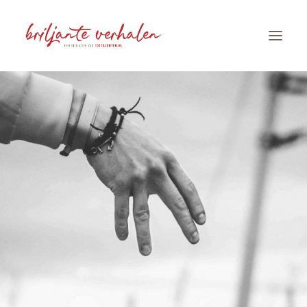
HOME
VERHALEN
STORYTELLING
OVER CÀROLA
CONTACT
101TALENTEN.NL