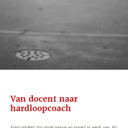
Van docent naar
hardloopcoach
Fred ontdekt zijn grote passie en maakt er werk van. H
ij