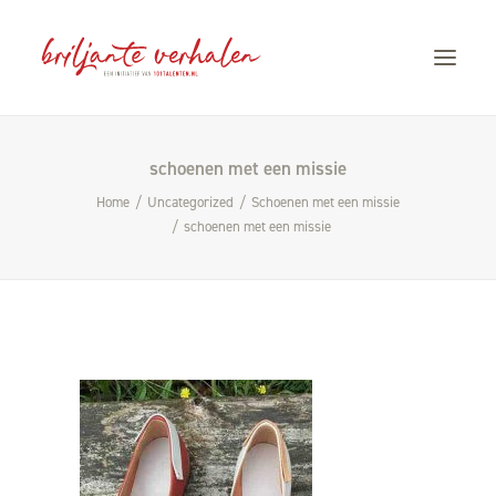
schoenen met een missie
HOME
Home
Uncategorized
Schoenen met een missie
VERHALEN
schoenen met een missie
STORYTELLING
OVER CÀROLA
CONTACT
101TALENTEN.NL