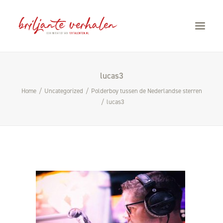
lucas3
HOME
Home
Uncategorized
Polderboy tussen de Nederlandse sterren
VERHALEN
lucas3
STORYTELLING
OVER CÀROLA
CONTACT
101TALENTEN.NL