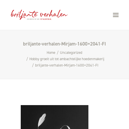
briljante-verhalen-Mirjam-1600×2041-FI
HOME
Home
Uncategorized
VERHALEN
Hobby groeit uit tot ambachtelijke hoedenmakerij
STORYTELLING
briljante-verhalen-Mirjam-1600×2041-FI
OVER CÀROLA
CONTACT
101TALENTEN.NL