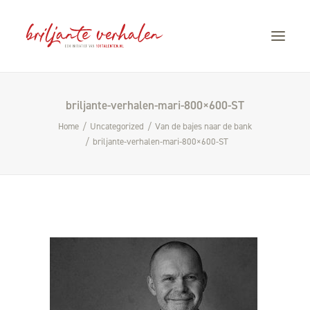
briljante-verhalen-mari-800×600-ST
HOME
Home
Uncategorized
Van de bajes naar de bank
VERHALEN
briljante-verhalen-mari-800×600-ST
STORYTELLING
OVER CÀROLA
CONTACT
101TALENTEN.NL